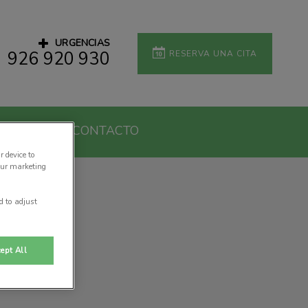
URGENCIAS
926 920 930
RESERVA UNA CITA
 TU CV
CONTACTO
r device to
our marketing
d to adjust
ept All