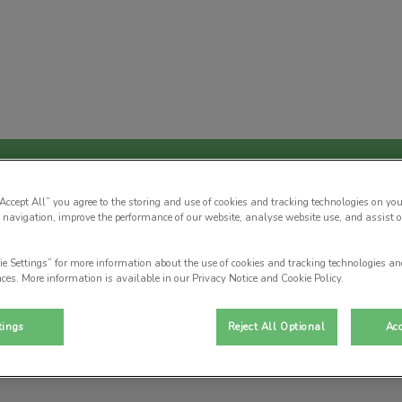
eterinario Ciudad Real
ESPECIALIDADES
DERIVAR CASOS
ENVÍA
“Accept All” you agree to the storing and use of cookies and tracking technologies on you
 navigation, improve the performance of our website, analyse website use, and assist 
ie Settings” for more information about the use of cookies and tracking technologies an
nces. More information is available in our Privacy Notice and Cookie Policy.
Gregorio Herrera
tings
Reject All Optional
Acc