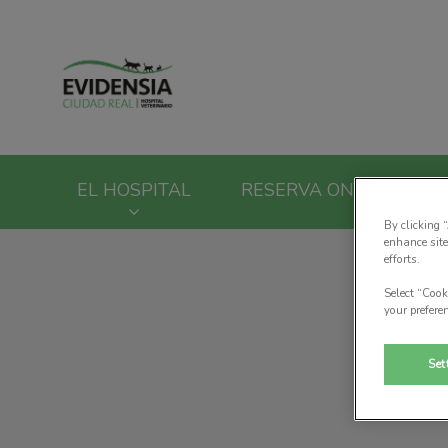
Home de Hospital V
EL HOSPITAL
RESERVA ONLINE
By clicking 
enhance site
efforts.
Select “Cook
your prefere
Set