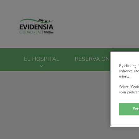
Home de Hospital V
EL HOSPITAL
RESERVA ONLINE
By clicking 
enhance site
efforts.
Select “Cook
your prefere
Set