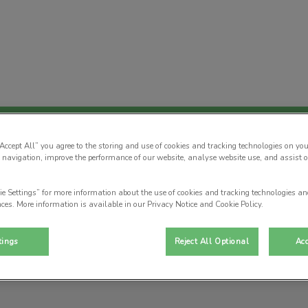
eterinario Ciudad Real
ESPECIALIDADES
DERIVAR CASOS
ENVÍA
“Accept All” you agree to the storing and use of cookies and tracking technologies on you
 navigation, improve the performance of our website, analyse website use, and assist 
ie Settings” for more information about the use of cookies and tracking technologies an
nces. More information is available in our Privacy Notice and Cookie Policy.
María la Rubia Martinez
tings
Reject All Optional
Acc