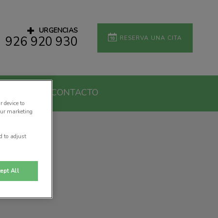
URGENCIAS
926 920 930
RESERVA UNA CITA
 TU CV
CONTACTO
r device to
our marketing
d to adjust
ept All